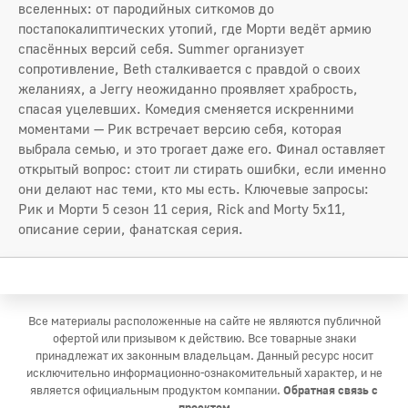
вселенных: от пародийных ситкомов до
постапокалиптических утопий, где Морти ведёт армию
спасённых версий себя. Summer организует
сопротивление, Beth сталкивается с правдой о своих
желаниях, а Jerry неожиданно проявляет храбрость,
спасая уцелевших. Комедия сменяется искренними
моментами — Рик встречает версию себя, которая
выбрала семью, и это трогает даже его. Финал оставляет
открытый вопрос: стоит ли стирать ошибки, если именно
они делают нас теми, кто мы есть. Ключевые запросы:
Рик и Морти 5 сезон 11 серия, Rick and Morty 5x11,
описание серии, фанатская серия.
Все материалы расположенные на сайте не являются публичной
офертой или призывом к действию. Все товарные знаки
принадлежат их законным владельцам. Данный ресурс носит
исключительно информационно-ознакомительный характер, и не
является официальным продуктом компании.
Обратная связь с
проектом