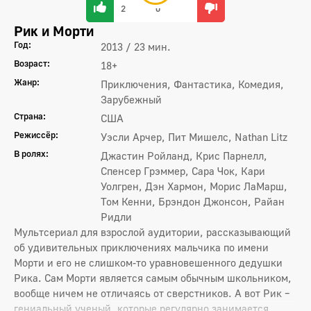
2
0
Рик и Морти
Год:
2013 / 23 мин.
Возраст:
18+
Жанр:
Приключения, Фантастика, Комедия,
Зарубежный
Страна:
США
Режиссёр:
Уэсли Арчер, Пит Мишелс, Nathan Litz
В ролях:
Джастин Ройланд, Крис Парнелл,
Спенсер Грэммер, Сара Чок, Кари
Уолгрен, Дэн Хармон, Морис ЛаМарш,
Том Кенни, Брэндон Джонсон, Райан
Ридли
Мультсериал для взрослой аудитории, рассказывающий
об удивительных приключениях мальчика по имени
Морти и его не слишком-то уравновешенного дедушки
Рика. Сам Морти является самым обычным школьником,
вообще ничем не отличаясь от сверстников. А вот Рик –
гениальный ученый, которые регулярно занимается